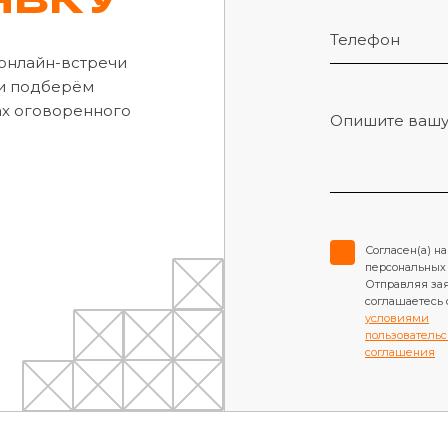
 онлайн-встречи
и подберём
ах оговоренного
Согласен(а) на
персональных
Отправляя зая
соглашаетесь 
условиями
пользовательс
соглашения