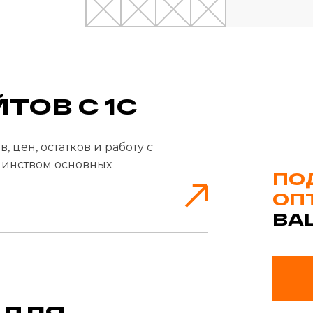
ТОВ С 1С
 цен, остатков и работу с
шинством основных
ПО
ОП
ВА