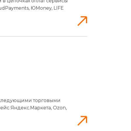
 в цепочках оплат сервисы
loudPayments, ЮMoney, LIFE
 следующими торговыми
лейс Яндекс.Маркета, Ozon,